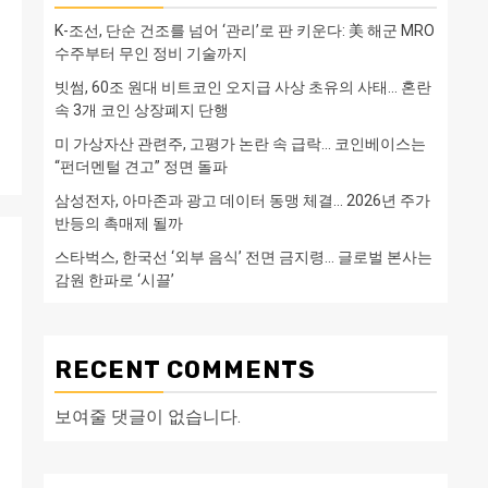
K-조선, 단순 건조를 넘어 ‘관리’로 판 키운다: 美 해군 MRO
수주부터 무인 정비 기술까지
빗썸, 60조 원대 비트코인 오지급 사상 초유의 사태… 혼란
속 3개 코인 상장폐지 단행
미 가상자산 관련주, 고평가 논란 속 급락… 코인베이스는
“펀더멘털 견고” 정면 돌파
삼성전자, 아마존과 광고 데이터 동맹 체결… 2026년 주가
반등의 촉매제 될까
스타벅스, 한국선 ‘외부 음식’ 전면 금지령… 글로벌 본사는
감원 한파로 ‘시끌’
RECENT COMMENTS
보여줄 댓글이 없습니다.