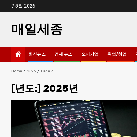
Skip
7 8월 2026
to
content
매일세종
최신뉴스
경제 뉴스
오피기업
취업/창업
Home
2025
Page 2
[년도:]
2025년