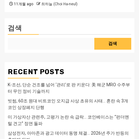
11개월 ago
최하늘 (Choi Ha-neul)
검색
검색
RECENT POSTS
K-조선, 단순 건조를 넘어 ‘관리’로 판 키운다: 美 해군 MRO 수주부
터 무인 정비 기술까지
빗썸, 60조 원대 비트코인 오지급 사상 초유의 사태… 혼란 속 3개
코인 상장폐지 단행
미 가상자산 관련주, 고평가 논란 속 급락… 코인베이스는 “펀더멘
털 견고” 정면 돌파
삼성전자, 아마존과 광고 데이터 동맹 체결… 2026년 주가 반등의