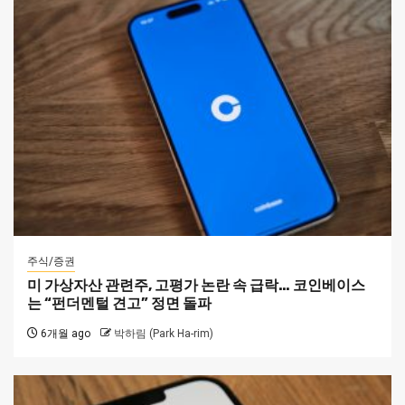
주식/증권
미 가상자산 관련주, 고평가 논란 속 급락… 코인베이스
는 “펀더멘털 견고” 정면 돌파
6개월 ago
박하림 (Park Ha-rim)