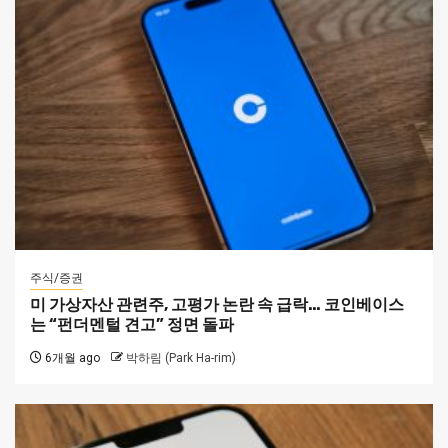
주식/증권
미 가상자산 관련주, 고평가 논란 속 급락… 코인베이스
는 “펀더멘털 견고” 정면 돌파
6개월 ago
박하림 (Park Ha-rim)