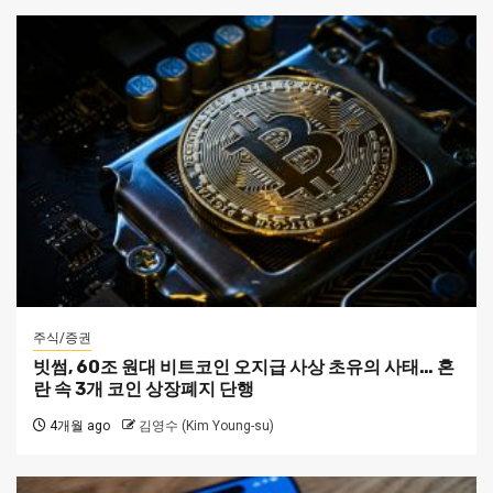
주식/증권
빗썸, 60조 원대 비트코인 오지급 사상 초유의 사태… 혼
란 속 3개 코인 상장폐지 단행
4개월 ago
김영수 (Kim Young-su)