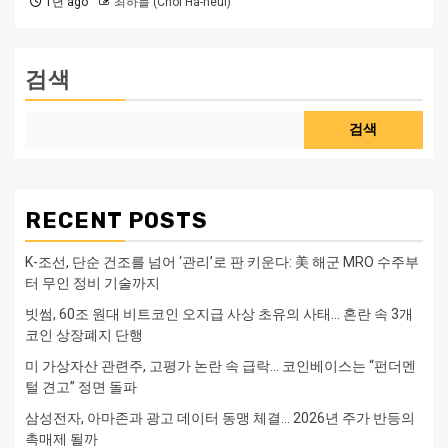
1년 ago
최하늘 (Choi Ha-neul)
검색
검색
RECENT POSTS
K-조선, 단순 건조를 넘어 ‘관리’로 판 키운다: 美 해군 MRO 수주부
터 무인 정비 기술까지
빗썸, 60조 원대 비트코인 오지급 사상 초유의 사태… 혼란 속 3개
코인 상장폐지 단행
미 가상자산 관련주, 고평가 논란 속 급락… 코인베이스는 “펀더멘
털 견고” 정면 돌파
삼성전자, 아마존과 광고 데이터 동맹 체결… 2026년 주가 반등의
촉매제 될까