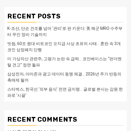
RECENT POSTS
K-조선, 단순 건조를 넘어 ‘관리’로 판 키운다: 美 해군 MRO 수주부
터 무인 정비 기술까지
빗썸, 60조 원대 비트코인 오지급 사상 초유의 사태… 혼란 속 3개
코인 상장폐지 단행
미 가상자산 관련주, 고평가 논란 속 급락… 코인베이스는 “펀더멘
털 견고” 정면 돌파
삼성전자, 아마존과 광고 데이터 동맹 체결… 2026년 주가 반등의
촉매제 될까
스타벅스, 한국선 ‘외부 음식’ 전면 금지령… 글로벌 본사는 감원 한
파로 ‘시끌’
RECENT COMMENTS