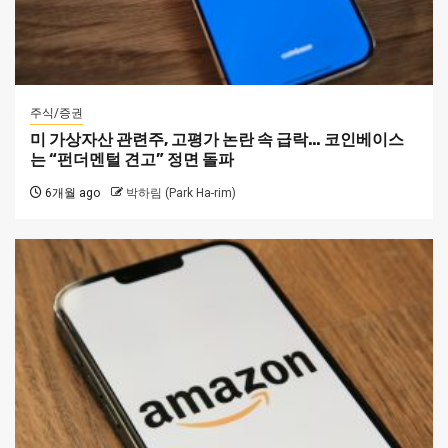
주식/증권
미 가상자산 관련주, 고평가 논란 속 급락… 코인베이스
는 “펀더멘털 견고” 정면 돌파
6개월 ago
박하림 (Park Ha-rim)