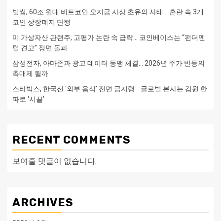
빗썸, 60조 원대 비트코인 오지급 사상 초유의 사태… 혼란 속 3개
코인 상장폐지 단행
미 가상자산 관련주, 고평가 논란 속 급락… 코인베이스는 “펀더멘
털 견고” 정면 돌파
삼성전자, 아마존과 광고 데이터 동맹 체결… 2026년 주가 반등의
촉매제 될까
스타벅스, 한국선 ‘외부 음식’ 전면 금지령… 글로벌 본사는 감원 한
파로 ‘시끌’
RECENT COMMENTS
보여줄 댓글이 없습니다.
ARCHIVES