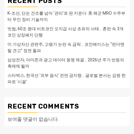
RECENT POSTS
K-조선, 단순 건조를 넘어 ‘관리’로 판 키운다: 美 해군 MRO 수주부
터 무인 정비 기술까지
빗썸, 60조 원대 비트코인 오지급 사상 초유의 사태… 혼란 속 3개
코인 상장폐지 단행
미 가상자산 관련주, 고평가 논란 속 급락… 코인베이스는 “펀더멘
털 견고” 정면 돌파
삼성전자, 아마존과 광고 데이터 동맹 체결… 2026년 주가 반등의
촉매제 될까
스타벅스, 한국선 ‘외부 음식’ 전면 금지령… 글로벌 본사는 감원 한
파로 ‘시끌’
RECENT COMMENTS
보여줄 댓글이 없습니다.